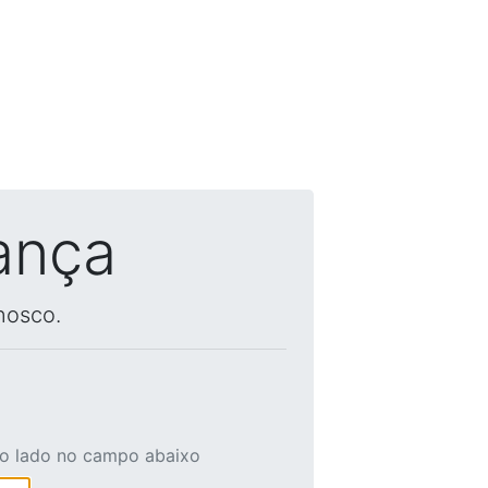
ança
nosco.
ao lado no campo abaixo