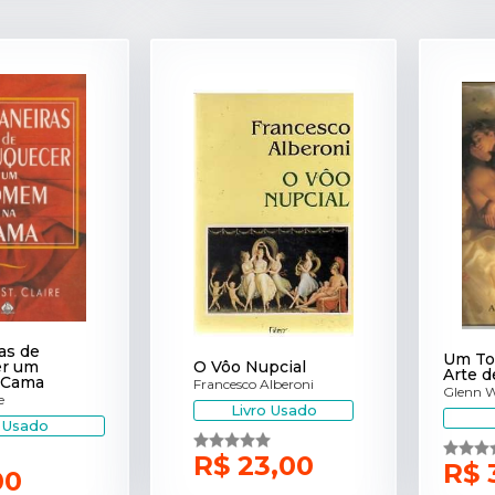
as de
Um To
er um
O Vôo Nupcial
Arte d
 Cama
Francesco Alberoni
Glenn W
e
Livro Usado
o Usado
R$ 23,00
R$ 
00