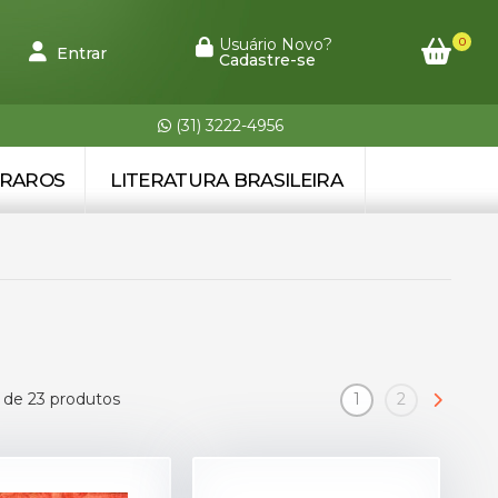
0
Usuário Novo?
Entrar
Cadastre-se
(31) 3222-4956
 RAROS
LITERATURA BRASILEIRA
 de 23 produtos
1
2