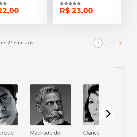
22,00
R$ 23,00
 de 23 produtos
1
2
arque
Machado de
Clarice Lispector