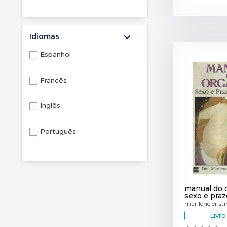
Bregantini (1)
Idiomas
CAMPUS (1)
Espanhol
Geração Editorial (1)
Francês
Moderna (1)
Inglês
Icone (1)
Português
Ática (1)
Ibrasa (1)
manual do 
mateos (1)
sexo e praz
marilene crist
Livr
Didier (1)