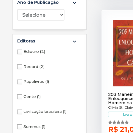
Ano de Publicação
Editoras
Ediouro (2)
Record (2)
Papelivros (1)
203 Maneir
Gente (1)
Enlouquec
Homem na
Olivia St. Clair
civilização brasileira (1)
Livr
Summus (1)
R$ 21,