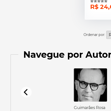
R$ 24,
Abril Cultural (1)
Thorsons (1)
Musa (1)
Ordenar por:
Marshall Cavendish (1)
Navegue por Auto
Rocco (1)
Prestígio (1)
Guimarâes Rosa