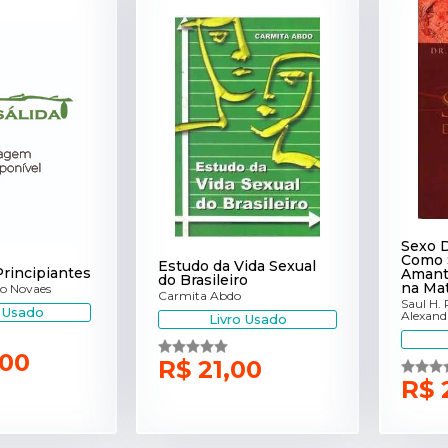
Sexo D
Como 
Estudo da Vida Sexual
Principiantes
Amant
do Brasileiro
na Ma
do Novaes
Carmita Abdo
Saul H. 
o Usado
Alexand
Livro Usado
,00
R$ 21,00
R$ 