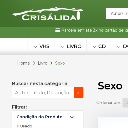
Parcele em até 3x no cartão de c
VHS
LIVRO
CD
D
Home
Livro
Sexo
Sexo
Buscar nesta categoria:
ir
Ordenar por:
Filtrar:
Condição do Produto:
Usado