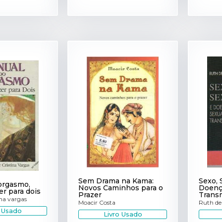
Sem Drama na Kama:
Sexo, 
orgasmo,
Novos Caminhos para o
Doenç
er para dois
Prazer
Transm
ina vargas
Moacir Costa
Ruth de
o Usado
Livro Usado