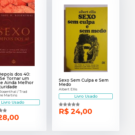
epois dos 40:
Se Tornar um
Sexo Sem Culpa e Sem
e Ainda Melhor
Medo
turidade
Albert Ellis
Rosenthal / Trad
re Martins
Livro Usado
Livro Usado
R$ 24,00
28,00