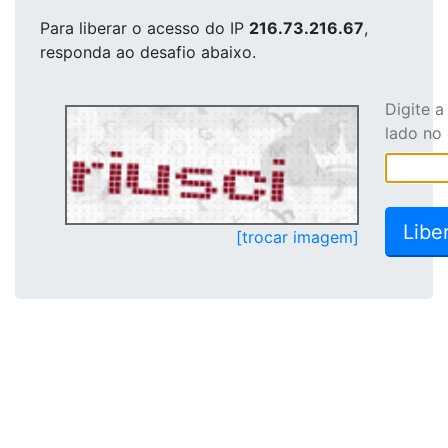
Para liberar o acesso
do IP
216.73.216.67
,
responda ao desafio abaixo.
Digite 
lado no
[trocar imagem]