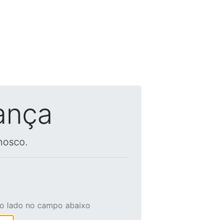
ança
nosco.
ao lado no campo abaixo