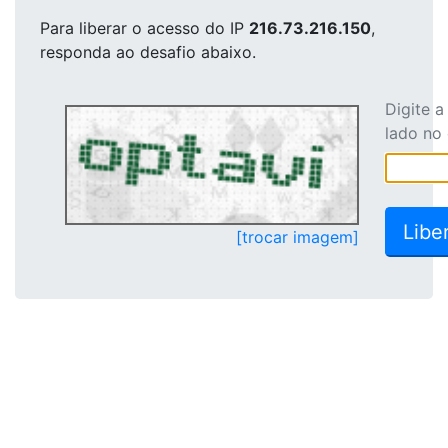
Para liberar o acesso
do IP
216.73.216.150
,
responda ao desafio abaixo.
Digite 
lado no
[trocar imagem]