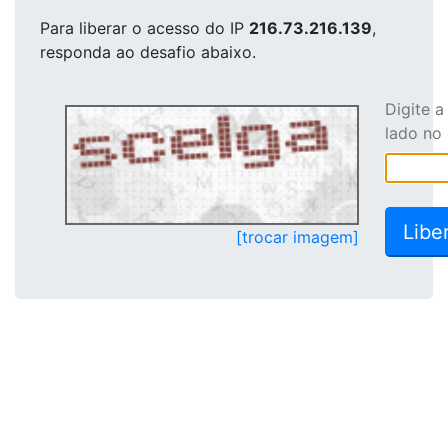
Para liberar o acesso
do IP
216.73.216.139
,
responda ao desafio abaixo.
Digite 
lado no
[trocar imagem]