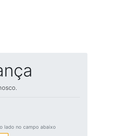
ança
nosco.
ao lado no campo abaixo