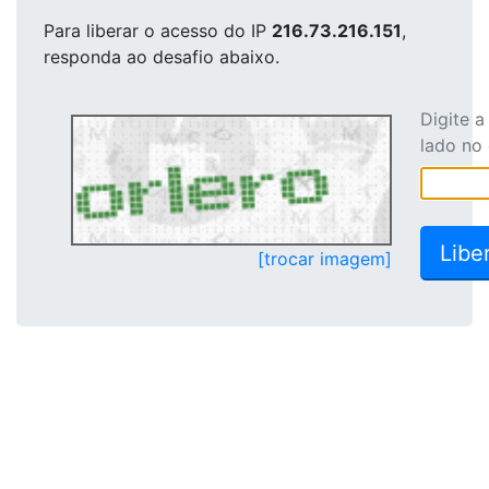
Para liberar o acesso
do IP
216.73.216.151
,
responda ao desafio abaixo.
Digite 
lado no
[trocar imagem]