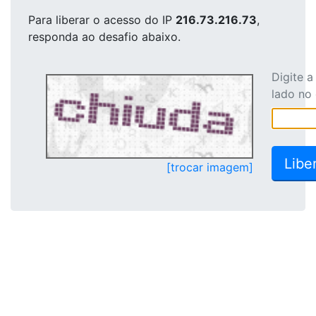
Para liberar o acesso
do IP
216.73.216.73
,
responda ao desafio abaixo.
Digite 
lado no
[trocar imagem]