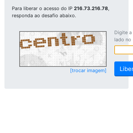
Para liberar o acesso
do IP
216.73.216.78
,
responda ao desafio abaixo.
Digite 
lado no
[trocar imagem]