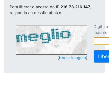
Para liberar o acesso
do IP
216.73.216.147
,
responda ao desafio abaixo.
Digite 
lado no
[trocar imagem]