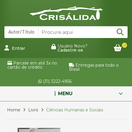
0
Usuário Novo?
Entrar
Cadastre-se
Parcele em até 3x no
Entregas para todo o
cartão de crédito
Brasil
(31) 3222-4956
MENU
Home
Livro
Ciências Humanas e Sociais