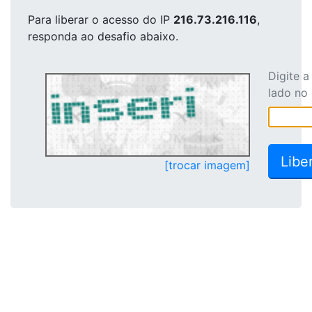
Para liberar o acesso
do IP
216.73.216.116
,
responda ao desafio abaixo.
Digite 
lado no
[trocar imagem]