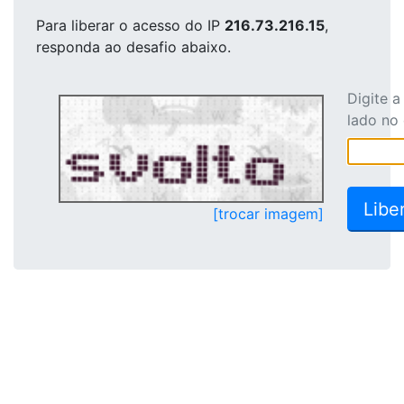
Para liberar o acesso
do IP
216.73.216.15
,
responda ao desafio abaixo.
Digite 
lado no
[trocar imagem]