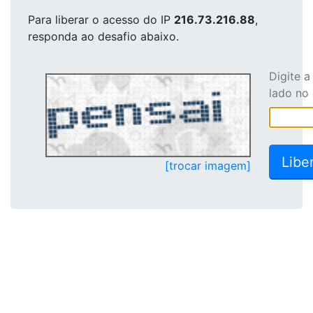
Para liberar o acesso
do IP
216.73.216.88
,
responda ao desafio abaixo.
Digite 
lado no
[trocar imagem]