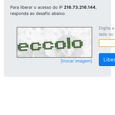
Para liberar o acesso
do IP
216.73.216.144
,
responda ao desafio abaixo.
Digite 
lado no
[trocar imagem]