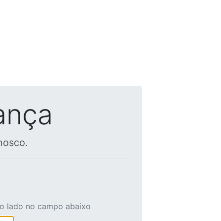
ança
nosco.
ao lado no campo abaixo