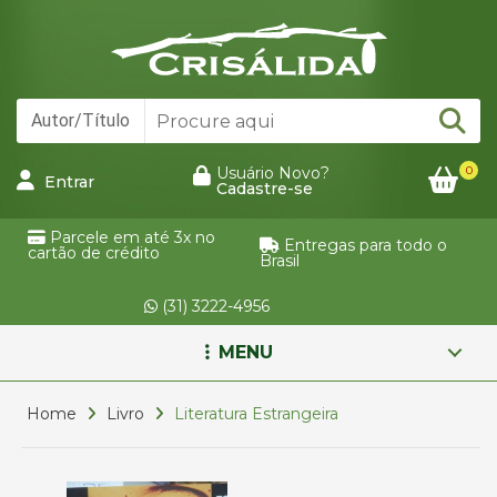
0
Usuário Novo?
Entrar
Cadastre-se
Parcele em até 3x no
Entregas para todo o
cartão de crédito
Brasil
(31) 3222-4956
MENU
Home
Livro
Literatura Estrangeira