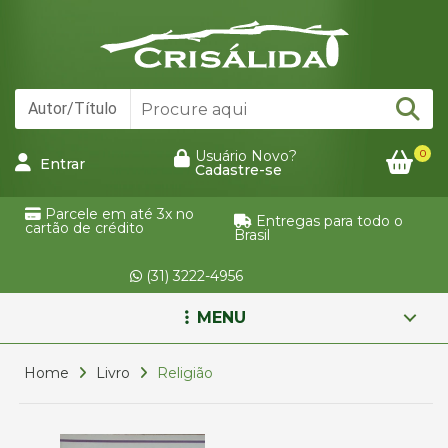
0
Usuário Novo?
Entrar
Cadastre-se
Parcele em até 3x no
Entregas para todo o
cartão de crédito
Brasil
(31) 3222-4956
MENU
Home
Livro
Religião