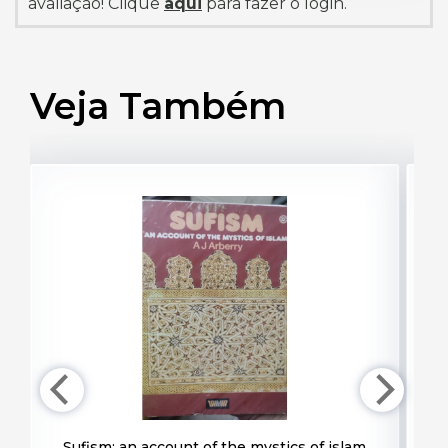
avaliação! Clique
aqui
para fazer o login.
Veja Também
Sufism: an account of the mystics of islam