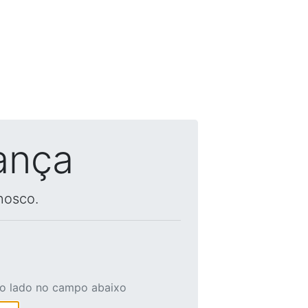
ança
nosco.
ao lado no campo abaixo