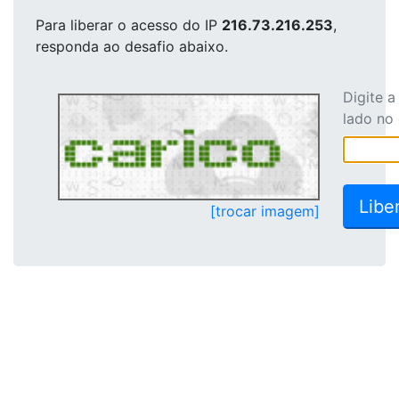
Para liberar o acesso
do IP
216.73.216.253
,
responda ao desafio abaixo.
Digite 
lado no
[trocar imagem]