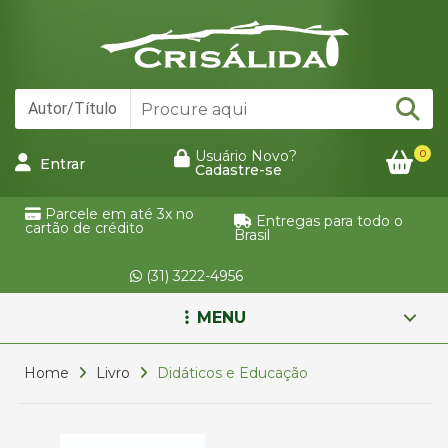
0
Usuário Novo?
Entrar
Cadastre-se
Parcele em até 3x no
Entregas para todo o
cartão de crédito
Brasil
(31) 3222-4956
MENU
Home
Livro
Didáticos e Educação