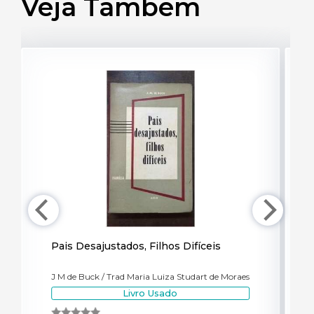
Veja Também
Pais Desajustados, Filhos Difíceis
O 
fa
J M de Buck / Trad Maria Luiza Studart de Moraes
Pes
Livro Usado