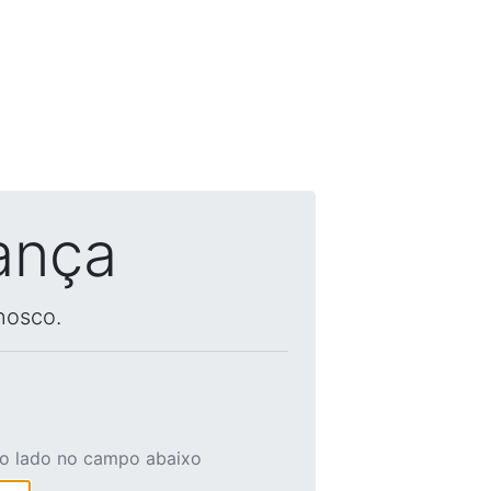
ança
nosco.
ao lado no campo abaixo