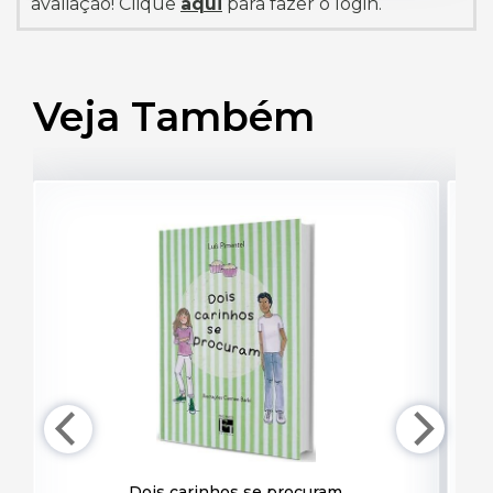
avaliação! Clique
aqui
para fazer o login.
Veja Também
Dois carinhos se procuram