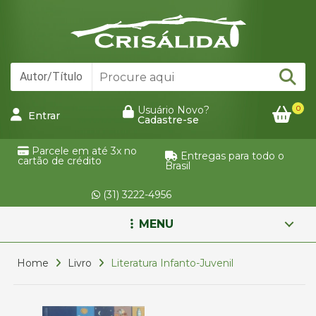
0
Usuário Novo?
Entrar
Cadastre-se
Parcele em até 3x no
Entregas para todo o
cartão de crédito
Brasil
(31) 3222-4956
MENU
Home
Livro
Literatura Infanto-Juvenil