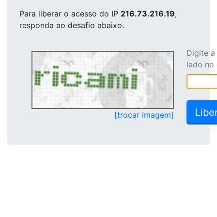
Para liberar o acesso
do IP
216.73.216.19
,
responda ao desafio abaixo.
Digite 
lado no
[trocar imagem]