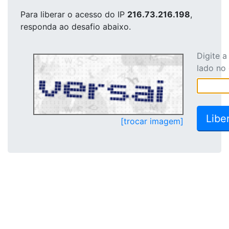
Para liberar o acesso
do IP
216.73.216.198
,
responda ao desafio abaixo.
Digite 
lado no
[trocar imagem]