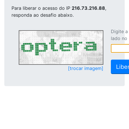
Para liberar o acesso
do IP
216.73.216.88
,
responda ao desafio abaixo.
Digite 
lado no
[trocar imagem]