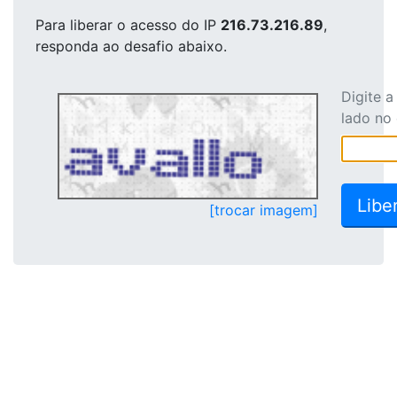
Para liberar o acesso
do IP
216.73.216.89
,
responda ao desafio abaixo.
Digite 
lado no
[trocar imagem]