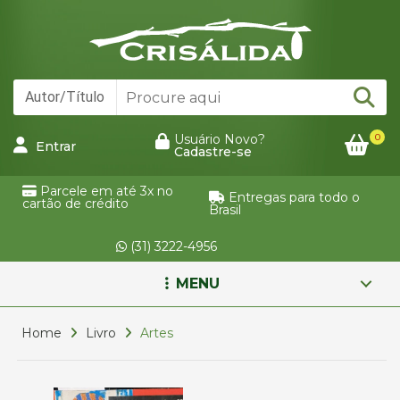
0
Usuário Novo?
Entrar
Cadastre-se
Parcele em até 3x no
Entregas para todo o
cartão de crédito
Brasil
(31) 3222-4956
MENU
Home
Livro
Artes