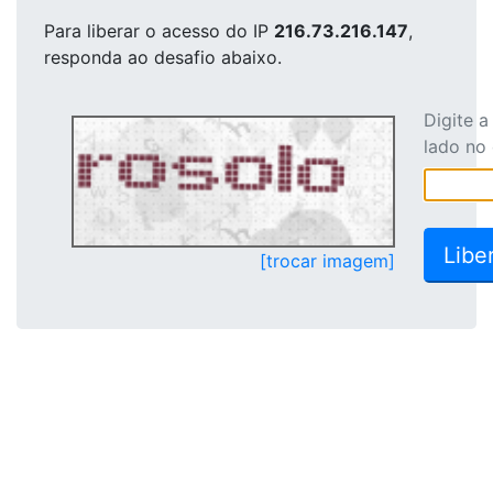
Para liberar o acesso
do IP
216.73.216.147
,
responda ao desafio abaixo.
Digite 
lado no
[trocar imagem]