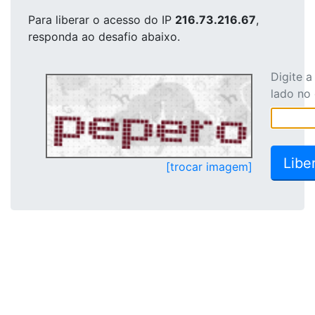
Para liberar o acesso
do IP
216.73.216.67
,
responda ao desafio abaixo.
Digite 
lado no
[trocar imagem]