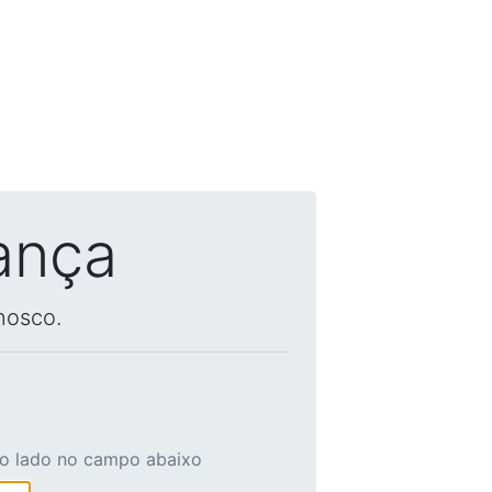
ança
nosco.
ao lado no campo abaixo