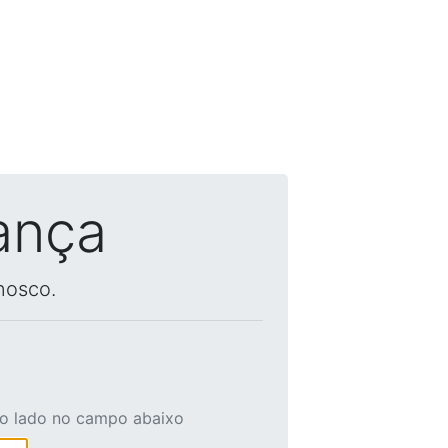
ança
nosco.
ao lado no campo abaixo