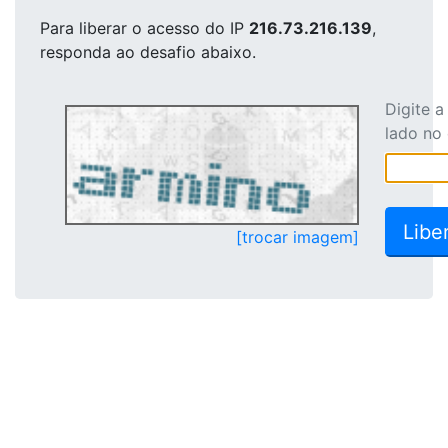
Para liberar o acesso
do IP
216.73.216.139
,
responda ao desafio abaixo.
Digite 
lado no
[trocar imagem]