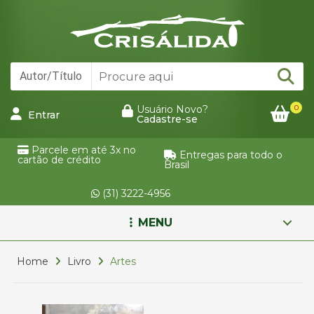
0
Usuário Novo?
Entrar
Cadastre-se
Parcele em até 3x no
Entregas para todo o
cartão de crédito
Brasil
(31) 3222-4956
MENU
Home
Livro
Artes