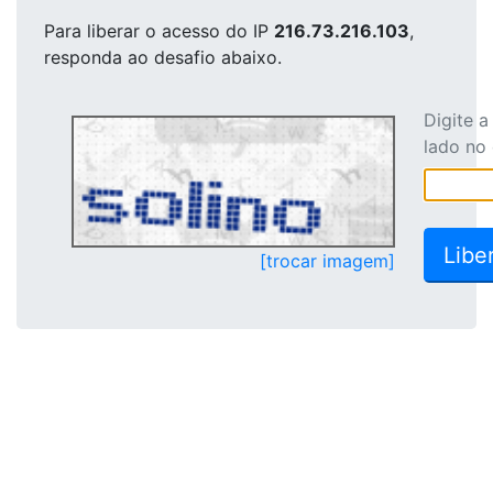
Para liberar o acesso
do IP
216.73.216.103
,
responda ao desafio abaixo.
Digite 
lado no
[trocar imagem]