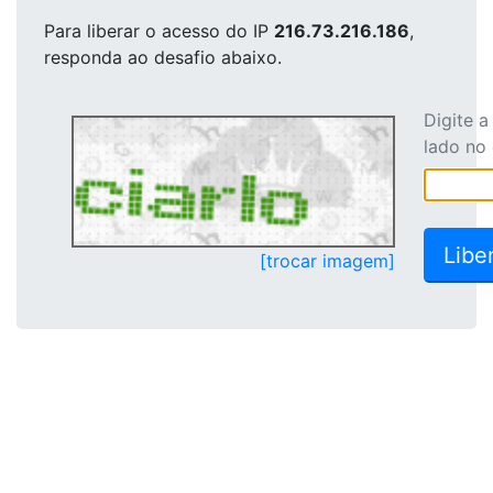
Para liberar o acesso
do IP
216.73.216.186
,
responda ao desafio abaixo.
Digite 
lado no
[trocar imagem]