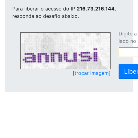
Para liberar o acesso
do IP
216.73.216.144
,
responda ao desafio abaixo.
Digite 
lado no
[trocar imagem]