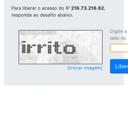
Para liberar o acesso
do IP
216.73.216.62
,
responda ao desafio abaixo.
Digite 
lado no
[trocar imagem]