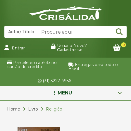
0
Usuário Novo?
Entrar
Cadastre-se
Parcele em até 3x no
Entregas para todo o
cartão de crédito
Brasil
(31) 3222-4956
MENU
Home
Livro
Religião