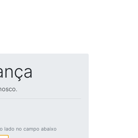
ança
nosco.
ao lado no campo abaixo