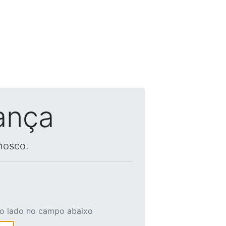
ança
nosco.
ao lado no campo abaixo