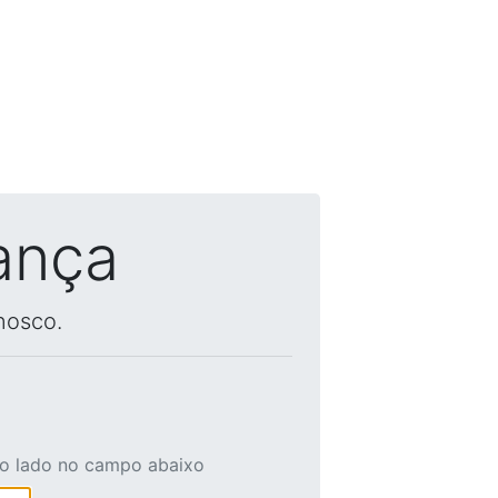
ança
nosco.
ao lado no campo abaixo