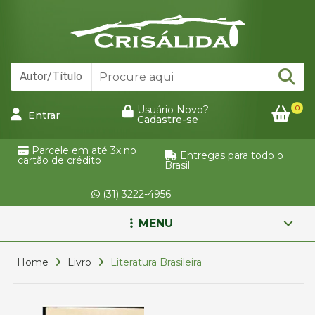
0
Usuário Novo?
Entrar
Cadastre-se
Parcele em até 3x no
Entregas para todo o
cartão de crédito
Brasil
(31) 3222-4956
MENU
Home
Livro
Literatura Brasileira