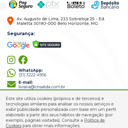
Av. Augusto de Lima, 233 Sobreloja 25 - Ed.
Maletta 30190-000 Belo Horizonte, MG
Segurança:
WhatsApp:
(31) 3222-4956
E-mail:
livraria@crisalida.com.br
Este site utiliza cookies (próprios e de terceiros) e
tecnologias similares para analisar os nossos serviços e
exibir publicidade personalizada com base em um perfil
elaborado a partir dos seus hábitos de navegação (por
exemplo, páginas visitadas).
Consulte a
Política de
© 2022 Crisálida Livraria - Todos os Direitos Reservados -
Cookies
para obter mais informações.
CNPJ: 03.310.289/0001-33