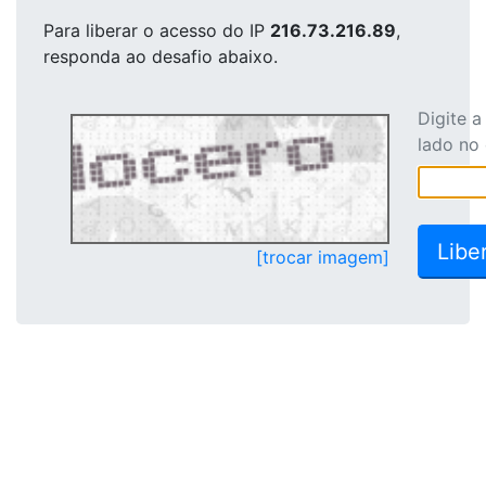
Para liberar o acesso
do IP
216.73.216.89
,
responda ao desafio abaixo.
Digite 
lado no
[trocar imagem]