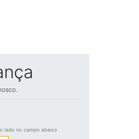
ança
nosco.
ao lado no campo abaixo