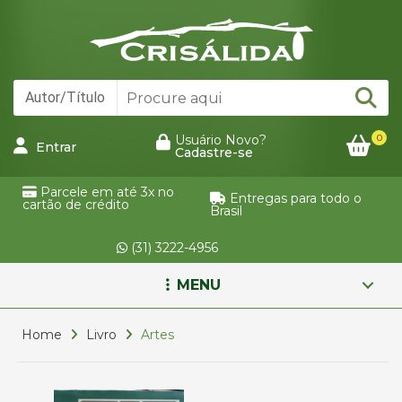
0
Usuário Novo?
Entrar
Cadastre-se
Parcele em até 3x no
Entregas para todo o
cartão de crédito
Brasil
(31) 3222-4956
MENU
Home
Livro
Artes