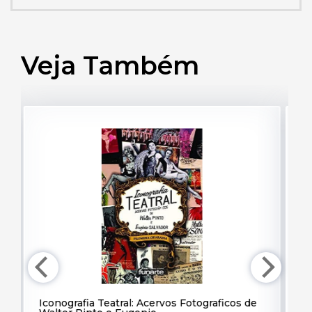
Veja Também
Iconografia Teatral: Acervos Fotograficos de
Th