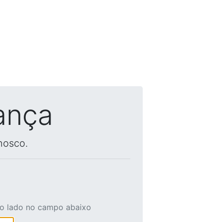
ança
nosco.
ao lado no campo abaixo