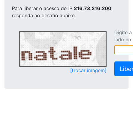
Para liberar o acesso
do IP
216.73.216.200
,
responda ao desafio abaixo.
Digite 
lado no
[trocar imagem]