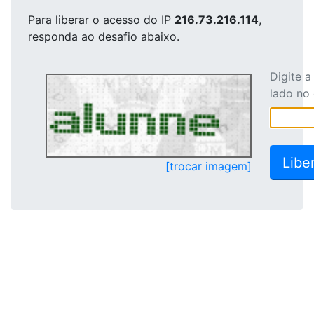
Para liberar o acesso
do IP
216.73.216.114
,
responda ao desafio abaixo.
Digite 
lado no
[trocar imagem]